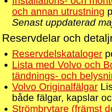
Installations- och mont
och annan utrustning
p
Senast uppdaterad ma
Reservdelar och deta
Reservdelskataloger
pd
Lista med Volvo och B
tändnings- och belysn
Volvo Originalfälgar
Li
både fälgar, kapslar o
Strömbrytare (främst d