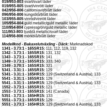
019/953-803
svart/svart läder
019/955-805
svart/vinrött läder
042/956-806
californiavit/blått läder
096/956-806
kungsblå/blått läder
103/955-805
vinröd/vinrött läder
105/954-804
guld metallic/guld metallic läder
110/954-804
cypressgrön/guld metallic läder
111/953-803
ljusblå metallic/svart läder
114/956-806
mörkblå/blått läder
Modellkod - Bakaxelutväxling - Däck:
Marknadskod
1341 - 3.73:1 - 165SR15:
111, 112, 119, 132
1342 - 3.73:1 - 165SR15:
131, 132
1343 - 3.73:1 - 165SR15:
141
1349 - 3.73:1 - 165SR15:
333, 340
1349 - 3.70:1 - 165SR15:
321
5341 - 3.31:1 - 165SR15:
129
5341 - 3.31:1 - 165HR15:
129 (Switzerland & Austria), 133
5541 - 3.31:1 - 165SR15:
129
5541 - 3.31:1 - 165HR15:
129 (Switzerland & Austria), 133
1552 - 3.73:1 - 165SR15:
121
1553 - 3.73:1 - 165SR15:
141 (Canada)
5351 - 3.73:1 - 165HR15:
133
5551 - 3.73:1 - 165SR15:
129
5551 - 3.73:1 - 165HR15:
129 (Switzerland & Austria), 133