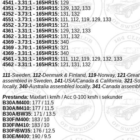
4541 - 3.31:1 - 165HR15:
129
4351 - 3.73:1 - 165HR15:
129, 132, 133
4352 - 3.73:1 - 165HR15:
131, 132
4551 - 3.73:1 - 165HR15:
111, 112, 119, 129, 133
4552 - 3.73:1 - 165HR15:
121
4361 - 3.31:1 - 165HR15:
129, 132, 133
4362 - 3.31:1 - 165HR15:
131, 132
4369 - 3.73:1 - 165HR15:
340
4369 - 3.70:1 - 165HR15:
321
4369 - 3.31:1 - 165HR15:
340
4561 - 3.31:1 - 165HR15:
111, 112, 119, 129, 132, 133
4562 - 3.31:1 - 165HR15:
121, 131, 132
111
-Sweden,
112
-Denmark & Finland,
119
-Norway,
121
-Great
assembled in Sweden,
141
-USA/Canada & California,
321
-So
locally,
340
-Australia assembled locally,
341
-Canada assemble
Prestanda:
Maxfart i km/h / Acc 0-100 km/h i sekunder
B30A/M400:
177 / 11.5
B30A/M410:
177 / 11.5
B30A/BW35:
171 / 13.5
B30F/M400:
183 / 10
B30F/M410:
183 / 10
B30F/BW35:
176 / 12.5
B30E/M400:
190 / 9.5