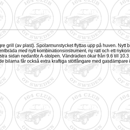
re grill (av plast). Spolarmunstycket flyttas upp på huven. Nytt
tbräda med nytt kombinationsinstrument, ny ratt och ett nykonst
änstra sidan nedanför A-stolpen. Vändradien ökar från 9.6 till 10
ch de bilarna får också extra kraftiga stötfångare med gasdämpar