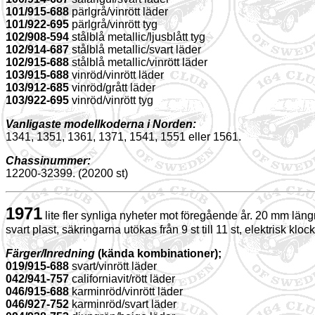
101/915-688
pärlgrå/vinrött läder
101/922-695
pärlgrå/vinrött tyg
102/908-594
stålblå metallic/ljusblått tyg
102/914-687
stålblå metallic/svart läder
102/915-688
stålblå metallic/vinrött läder
103/915-688
vinröd/vinrött läder
103/912-685
vinröd/grått läder
103/922-695
vinröd/vinrött tyg
Vanligaste modellkoderna i Norden:
1341, 1351, 1361, 1371, 1541, 1551 eller 1561.
Chassinummer:
12200-32399. (20200 st)
1971
lite fler synliga nyheter mot föregående år. 20 mm län
svart plast, säkringarna utökas från 9 st till 11 st, elektrisk kloc
Färger/Inredning
(kända kombinationer);
019/915-688
svart/vinrött läder
042/941-757
californiavit/rött läder
046/915-688
karminröd/vinrött läder
046/927-752
karminröd/svart läder