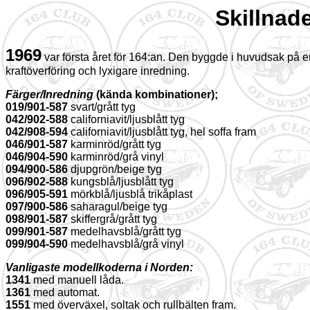
Skillnad
1969
var första året för 164:an. Den byggde i huvudsak på en
kraftöverföring och lyxigare inredning.
Färger/Inredning
(kända kombinationer);
019/901-587
svart/grått tyg
042/902-588
californiavit/ljusblått tyg
042/908-594
californiavit/ljusblått tyg, hel soffa fram
046/901-587
karminröd/grått tyg
046/904-590
karminröd/grå vinyl
094/900-586
djupgrön/beige tyg
096/902-588
kungsblå/ljusblått tyg
096/905-591
mörkblå/ljusblå trikåplast
097/900-586
saharagul/beige tyg
098/901-587
skiffergrå/grått tyg
099/901-587
medelhavsblå/grått tyg
099/904-590
medelhavsblå/grå vinyl
Vanligaste modellkoderna i Norden:
1341
med manuell låda.
1361
med automat.
1551
med överväxel, soltak och rullbälten fram.