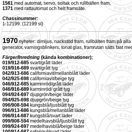
1561
med automat, servo, soltak och rullbälten fram.
1371
med rattautomat och helt framsäte.
Chassinummer:
1-12199. (12199 st)
1970
nyheter: dimljus, nackstöd fram, rullbälten fram på alla
generator, varningsblinkers, tonat glas, framrutan sätts fast me
Färger/Inredning
(kända kombinationer);
019/912-685
svart/grått läder
019/916-689
svart/grått tyg
042/913-686
californiavit/mellanblått läder
042/925-698
californiavit/beige tyg
046/912-685
karminröd/grått läder
046/916-689
karminröd/ grått tyg
094/924-697
djupgrön/beige läder
094/925-698
djupgrön/beige tyg
096/908-594
kungsblå/ljusblått tyg
096/913-686
kungsblå/mellanblått läder
096/914-687
kungsblå/svart läder
099/908-594
medelhavsblå/ljusblått tyg
099/924-697
medelhavsblå/beige läder
100/914-687
safarigul/svart läder