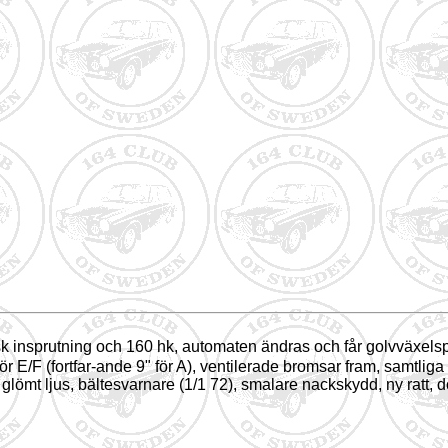
sk insprutning och 160 hk, automaten ändras och får golvväxelsp
r E/F (fortfar-ande 9" för A), ventilerade bromsar fram, samtliga
lömt ljus, bältesvarnare (1/1 72), smalare nackskydd, ny ratt, d