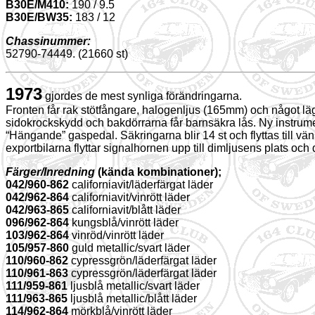
B30E/M410:
190 / 9.5
B30E/BW35:
183 / 12
Chassinummer:
52790-74449. (21660 st)
1973
gjordes de mest synliga förändringarna.
Fronten får rak stötfångare, halogenljus (165mm) och något läg
sidokrockskydd och bakdörrarna får barnsäkra lås. Ny instrumen
“Hängande” gaspedal. Säkringarna blir 14 st och flyttas till v
exportbilarna flyttar signalhornen upp till dimljusens plats o
Färger/Inredning
(kända kombinationer);
042/960-862
californiavit/läderfärgat läder
042/962-864
californiavit/vinrött läder
042/963-865
californiavit/blått läder
096/962-864
kungsblå/vinrött läder
103/962-864
vinröd/vinrött läder
105/957-860
guld metallic/svart läder
110/960-862
cypressgrön/läderfärgat läder
110/961-863
cypressgrön/läderfärgat läder
111/959-861
ljusblå metallic/svart läder
111/963-865
ljusblå metallic/blått läder
114/962-864
mörkblå/vinrött läder