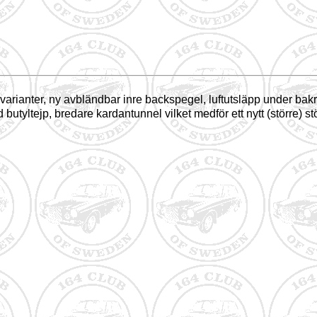
 varianter, ny avbländbar inre backspegel, luftutsläpp under bak
d butyltejp, bredare kardantunnel vilket medför ett nytt (större) 