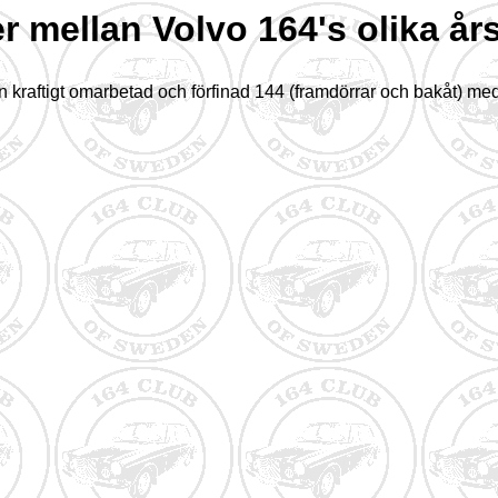
er mellan Volvo 164's olika år
 kraftigt omarbetad och förfinad 144 (framdörrar och bakåt) med 