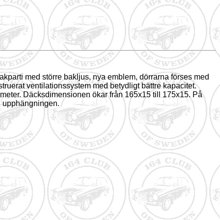
 bakparti med större bakljus, nya emblem, dörrarna förses med
ruerat ventilationssystem med betydligt bättre kapacitet.
.3 meter. Däcksdimensionen ökar från 165x15 till 175x15. På
e i upphängningen.