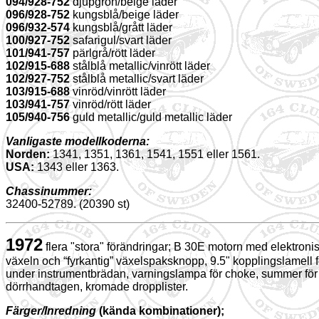
094/928-752
djupgrön/beige läder
096/928-752
kungsblå/beige läder
096/932-574
kungsblå/grått läder
100/927-752
safarigul/svart läder
101/941-757
pärlgrå/rött läder
102/915-688
stålblå metallic/vinrött läder
102/927-752
stålblå metallic/svart läder
103/915-688
vinröd/vinrött läder
103/941-757
vinröd/rött läder
105/940-756
guld metallic/guld metallic läder
Vanligaste modellkoderna:
Norden:
1341, 1351, 1361, 1541, 1551 eller 1561.
USA:
1343 eller 1363.
Chassinummer:
32400-52789. (20390 st)
1972
flera "stora" förändringar; B 30E motorn med elektroni
växeln och “fyrkantig” växelspaksknopp, 9.5" kopplingslamell fö
under instrumentbrädan, varningslampa för choke, summer för g
dörrhandtagen, kromade dropplister.
Färger/Inredning
(kända kombinationer);